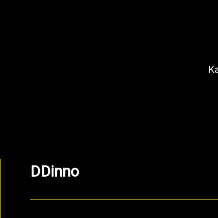
K
DDinno