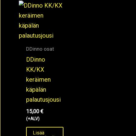
DDinno osat
DDinno
KK/KX
keräimen
käpälän
palautusjousi
15,00
€
(+ALV)
Lisää