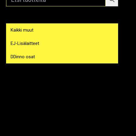
Kaikki muut
EJ-Lisälaitteet
DDinno osat