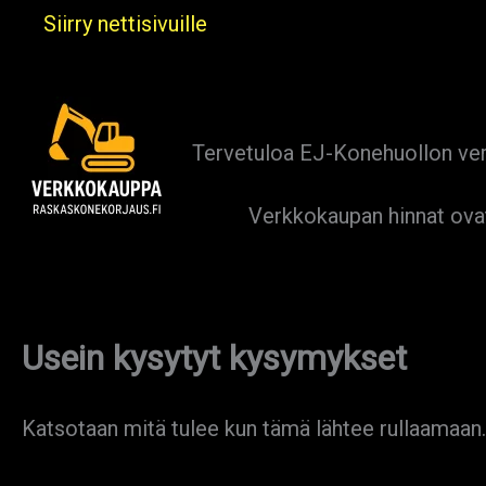
Siirry
Siirry nettisivuille
sisältöön
Tervetuloa EJ-Konehuollon ve
Verkkokaupan hinnat ova
Usein kysytyt kysymykset
Katsotaan mitä tulee kun tämä lähtee rullaamaan