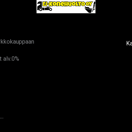
rkkokauppaan
K
t alv.0%
….