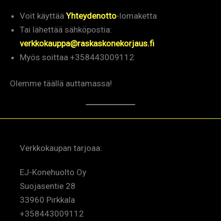
Voit käyttää
Yhteydenotto
-lomaketta
Tai lähettää sähköpostia:
verkkokauppa@raskaskonekorjaus.fi
Myös soittaa +358443009112
Olemme täällä auttamassa!
Verkkokaupan tarjoaa:
EJ-Konehuolto Oy
Suojasentie 28
33960 Pirkkala
+358443009112