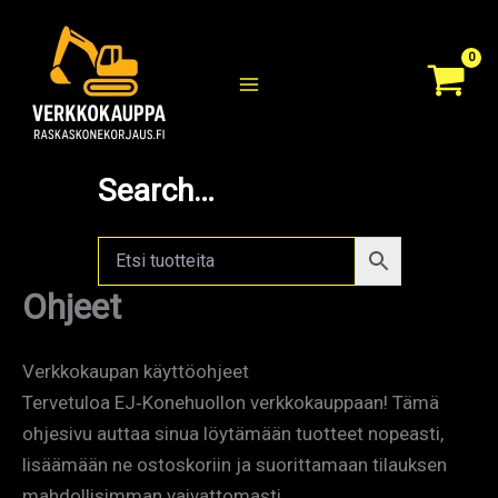
Siirry
sisältöön
Search…
Ohjeet
Verkkokaupan käyttöohjeet
Tervetuloa EJ‑Konehuollon verkkokauppaan! Tämä
ohjesivu auttaa sinua löytämään tuotteet nopeasti,
lisäämään ne ostoskoriin ja suorittamaan tilauksen
mahdollisimman vaivattomasti.