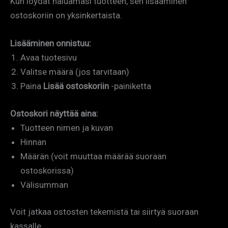
Kun löydät haluamasi tuotteen, sen lisääminen
ostoskoriin on yksinkertaista.
Lisääminen onnistuu:
Avaa tuotesivu
Valitse määrä (jos tarvitaan)
Paina
Lisää ostoskoriin
-painiketta
Ostoskori näyttää aina:
Tuotteen nimen ja kuvan
Hinnan
Määrän (voit muuttaa määrää suoraan
ostoskorissa)
Välisumman
Voit jatkaa ostosten tekemistä tai siirtyä suoraan
kassalle.