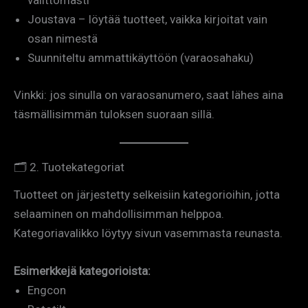
välittömästi
Joustava – löytää tuotteet, vaikka kirjoitat vain
osan nimestä
Suunniteltu ammattikäyttöön (varaosahaku)
Vinkki: jos sinulla on varaosanumero, saat lähes aina
täsmällisimmän tuloksen suoraan sillä.
🗂️ 2. Tuotekategoriat
Tuotteet on järjestetty selkeisiin kategorioihin, jotta
selaaminen on mahdollisimman helppoa.
Kategoriavalikko löytyy sivun vasemmasta reunasta.
Esimerkkejä kategorioista:
Engcon